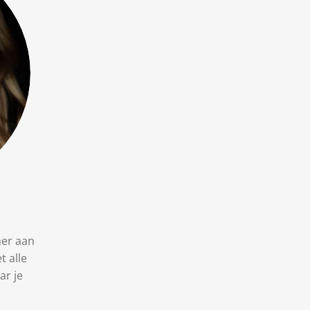
her aan
t alle
ar je