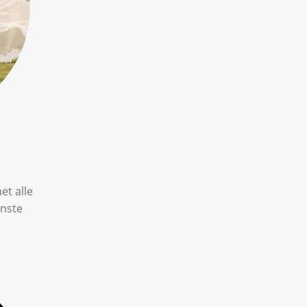
et alle
inste