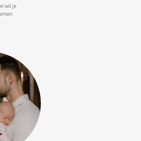
l wil je
 Samen
.