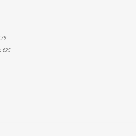
 €79
j: €25